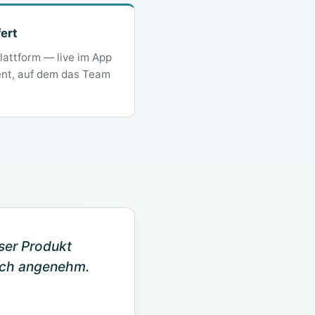
fert
Plattform — live im App
ent, auf dem das Team
nser Produkt
ich angenehm.