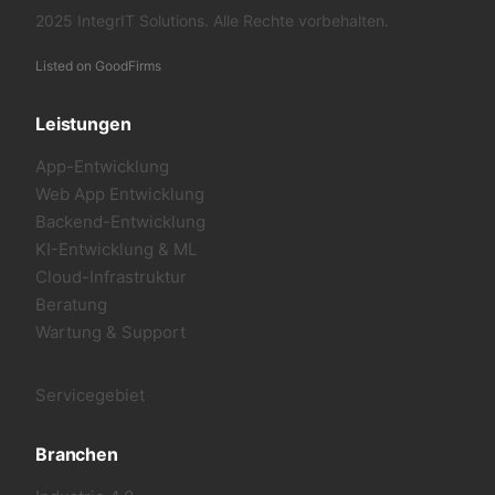
2025 IntegrIT Solutions.
Alle Rechte vorbehalten.
Listed on GoodFirms
Leistungen
App-Entwicklung
Web App Entwicklung
Backend-Entwicklung
KI-Entwicklung & ML
Cloud-Infrastruktur
Beratung
Wartung & Support
Servicegebiet
Branchen