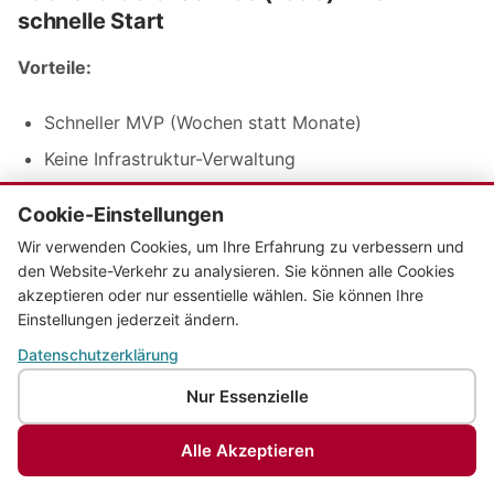
schnelle Start
Vorteile:
Schneller MVP (Wochen statt Monate)
Keine Infrastruktur-Verwaltung
Integrierte Features (Auth, DB, Storage, Hosting)
Cookie-Einstellungen
Niedrige Einstiegskosten
Wir verwenden Cookies, um Ihre Erfahrung zu verbessern und
den Website-Verkehr zu analysieren. Sie können alle Cookies
Nachteile:
akzeptieren oder nur essentielle wählen. Sie können Ihre
Einstellungen jederzeit ändern.
Vendor Lock-in (schwer zu migrieren)
Datenschutzerklärung
Limitierte Geschäftslogik (nur Client-side oder
Nur Essenzielle
einfache Cloud Functions)
Kosten skalieren linear (€€€ bei Wachstum)
Alle Akzeptieren
Weniger Kontrolle über Daten und Performance